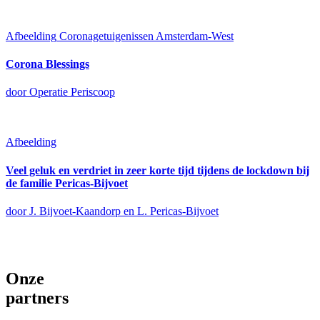
Afbeelding
Coronagetuigenissen Amsterdam-West
Corona Blessings
door Operatie Periscoop
Afbeelding
Veel geluk en verdriet in zeer korte tijd tijdens de lockdown bij
de familie Pericas-Bijvoet
door J. Bijvoet-Kaandorp en L. Pericas-Bijvoet
Onze
partners