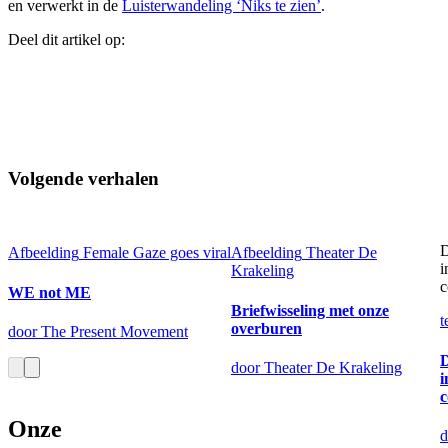
en verwerkt in de
Luisterwandeling ‘Niks te zien’
.
Deel dit artikel op:
Volgende verhalen
D
Afbeelding
Female Gaze goes viral
Afbeelding
Theater De
i
Krakeling
c
WE not ME
Briefwisseling met onze
t
overburen
door The Present Movement
D
door Theater De Krakeling
i
c
Onze
d