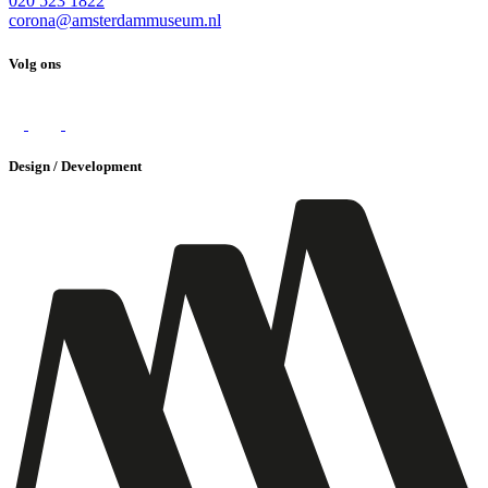
020 523 1822
corona@amsterdammuseum.nl
Volg ons
Design / Development