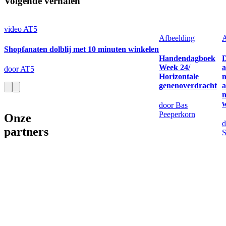
Volgende verhalen
video
AT5
Afbeelding
A
Shopfanaten dolblij met 10 minuten winkelen
Handendagboek
Week 24/
a
door AT5
Horizontale
m
genenoverdracht
a
n
door Bas
Peeperkorn
Onze
d
partners