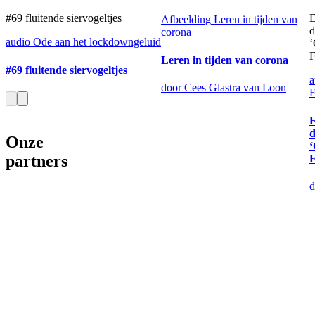
#69 fluitende siervogeltjes
E
Afbeelding
Leren in tijden van
d
corona
audio
Ode aan het lockdowngeluid
‘
F
Leren in tijden van corona
#69 fluitende siervogeltjes
a
door Cees Glastra van Loon
E
d
Onze
‘
partners
F
d