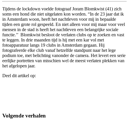
Tijdens de lockdown voelde fotograaf Joram Blomkwist (41) zich
soms een hond die niet uitgelaten kon worden. “In de 23 jaar dat ik
in Amsterdam woon, heeft het nachtleven voor mij in bepaalde
tijden een grote rol gespeeld. En niet alleen voor mij maar voor veel
mensen in de stad is heeft het nachtleven een belangrijke sociale
functie.’’ Blomkwist besloot de verlaten clubs op te zoeken en vast
te leggen. In drie maanden tijd is hij met een kar vol met
fotoapparatuur langs 19 clubs in Amsterdam gegaan. Hij
fotografeerde elke club vanaf hetzelfde standpunt naar het lege
podium toe, met belichting vanonder de camera. Het levert een serie
eerlijke portretten van misschien wel de meest verlaten plekken van
het afgelopen jaar.
Deel dit artikel op:
Volgende verhalen