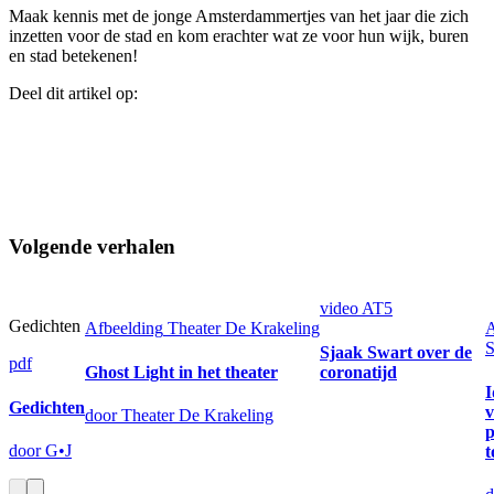
Maak kennis met de jonge Amsterdammertjes van het jaar die zich
inzetten voor de stad en kom erachter wat ze voor hun wijk, buren
en stad betekenen!
Deel dit artikel op:
Volgende verhalen
video
AT5
Gedichten
Afbeelding
Theater De Krakeling
A
S
Sjaak Swart over de
pdf
Ghost Light in het theater
coronatijd
I
Gedichten
v
door Theater De Krakeling
p
door G•J
t