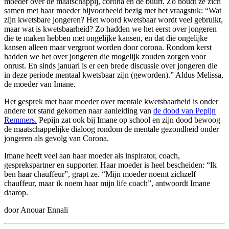
moeder over de maatschappij, corona en de buurt. Zo houdt ze zich
samen met haar moeder bijvoorbeeld bezig met het vraagstuk: “Wat
zijn kwetsbare jongeren? Het woord kwetsbaar wordt veel gebruikt,
maar wat is kwetsbaarheid? Zo hadden we het eerst over jongeren
die te maken hebben met ongelijke kansen, en dat die ongelijke
kansen alleen maar vergroot worden door corona. Rondom kerst
hadden we het over jongeren die mogelijk zouden zorgen voor
onrust. En sinds januari is er een brede discussie over jongeren die
in deze periode mentaal kwetsbaar zijn (geworden).” Aldus Melissa,
de moeder van Imane.
Het gesprek met haar moeder over mentale kwetsbaarheid is onder
andere tot stand gekomen naar aanleiding van
de dood van Pepijn
Remmers.
Pepijn zat ook bij Imane op school en zijn dood bewoog
de maatschappelijke dialoog rondom de mentale gezondheid onder
jongeren als gevolg van Corona.
Imane heeft veel aan haar moeder als inspirator, coach,
gesprekspartner en supporter. Haar moeder is heel bescheiden: “Ik
ben haar chauffeur”, grapt ze. “Mijn moeder noemt zichzelf
chauffeur, maar ik noem haar mijn life coach”, antwoordt Imane
daarop.
door Anouar Ennali