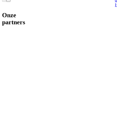
d
H
Onze
partners