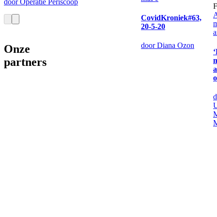
door Operatie Periscoop
A
CovidKroniek#63,
20-5-20
a
door Diana Ozon
Onze
‘
partners
a
d
U
M