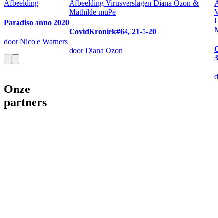
Afbeelding
Afbeelding
Virusverslagen Diana Ozon &
A
Mathilde muPe
V
D
Paradiso anno 2020
M
CovidKroniek#64, 21-5-20
door Nicole Warners
C
door Diana Ozon
3
d
Onze
partners