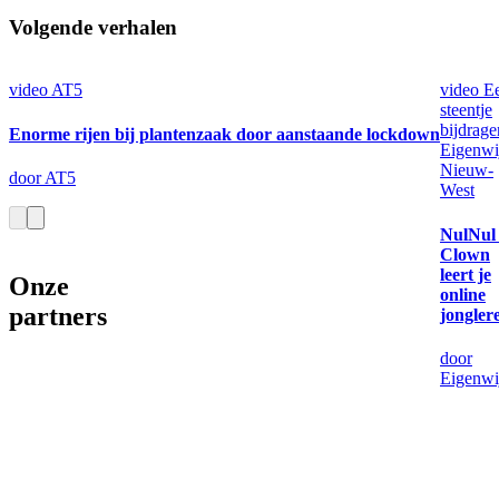
Volgende verhalen
video
AT5
video
E
steentje
bijdrage
Enorme rijen bij plantenzaak door aanstaande lockdown
Eigenwi
Nieuw-
door AT5
West
NulNul
Clown
leert je
Onze
online
partners
jongler
door
Eigenwi