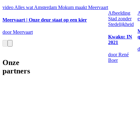
video
Alles wat Amsterdam Mokum maakt
Meervaart
Afbeelding
A
Stad zonder
e
Meervaart | Onze deur staat op een kier
Stedelijkheid
door Meervaart
Kwaku: IN
q
2021
d
door René
Boer
Onze
partners