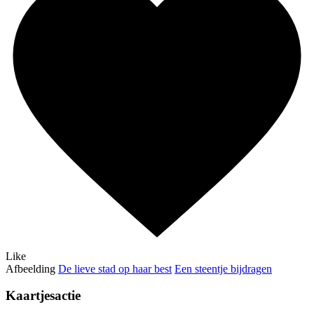
Like
Afbeelding
De lieve stad op haar best
Een steentje bijdragen
Kaartjesactie