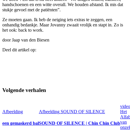
handschoenen en een witte overall. We houden afstand. Ik mis dat
stukje gevoel met de patiënten”.
Ze moeten gaan. Ik heb de neiging iets extras te zeggen, een
onhandig bedankje. Maar Jovanny zwaait vrolijk en stapt in. Zo is
het ook: back to work.
door Jaap van den Biesen
Deel dit artikel op:
Volgende verhalen
vide
Afbeelding
Afbeelding
SOUND OF SILENCE
Het
Alfab
van
een gemaskerd bal
SOUND OF SILENCE | Chin Chin Club
onze