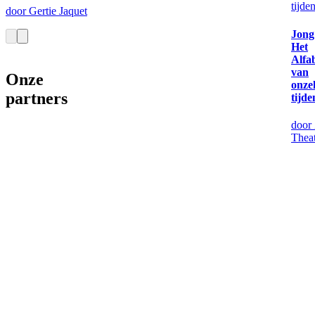
tijde
door Gertie Jaquet
Jong
Het
Alfa
van
Onze
onze
partners
tijde
door
Thea