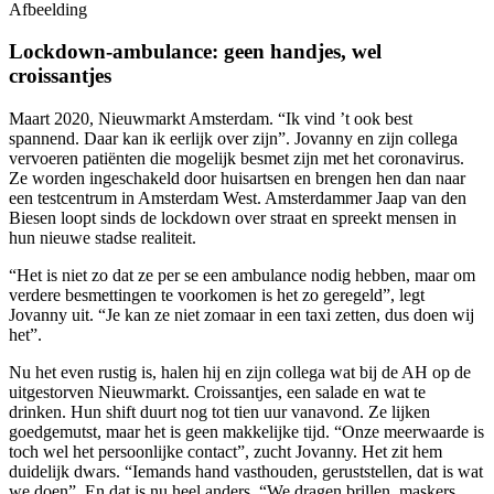
Afbeelding
Lockdown-ambulance: geen handjes, wel
croissantjes
Maart 2020, Nieuwmarkt Amsterdam. “Ik vind ’t ook best
spannend. Daar kan ik eerlijk over zijn”. Jovanny en zijn collega
vervoeren patiënten die mogelijk besmet zijn met het coronavirus.
Ze worden ingeschakeld door huisartsen en brengen hen dan naar
een testcentrum in Amsterdam West. Amsterdammer Jaap van den
Biesen loopt sinds de lockdown over straat en spreekt mensen in
hun nieuwe stadse realiteit.
“Het is niet zo dat ze per se een ambulance nodig hebben, maar om
verdere besmettingen te voorkomen is het zo geregeld”, legt
Jovanny uit. “Je kan ze niet zomaar in een taxi zetten, dus doen wij
het”.
Nu het even rustig is, halen hij en zijn collega wat bij de AH op de
uitgestorven Nieuwmarkt. Croissantjes, een salade en wat te
drinken. Hun shift duurt nog tot tien uur vanavond. Ze lijken
goedgemutst, maar het is geen makkelijke tijd. “Onze meerwaarde is
toch wel het persoonlijke contact”, zucht Jovanny. Het zit hem
duidelijk dwars. “Iemands hand vasthouden, geruststellen, dat is wat
we doen”. En dat is nu heel anders. “We dragen brillen, maskers,