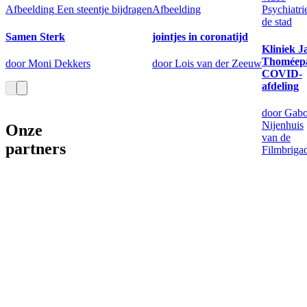
Afbeelding
Een steentje bijdragen
Afbeelding
Psychiatri
de stad
Samen Sterk
jointjes in coronatijd
Kliniek J
Thoméep
door Moni Dekkers
door Lois van der Zeeuw
COVID-
afdeling
door Gabo
Nijenhuis
Onze
van de
partners
Filmbriga