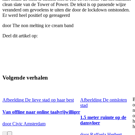
clean slate van de Tower of Power. De tekst is op passende wijze
veranderd om gevoelens te uiten die door de lockdown ontstonden.
Er werd heel positief op gereageerd
door The non melting ice cream band
Deel dit artikel op:
Volgende verhalen
B
Afbeelding
De lieve stad op haar best
Afbeelding
De ontsloten
o
stad
n
Van offline naar online taalvrijwilliger
1.5 meter ruimte op de
h
dansvloer
door Civic Amsterdam
h
door Raffaela Herbert