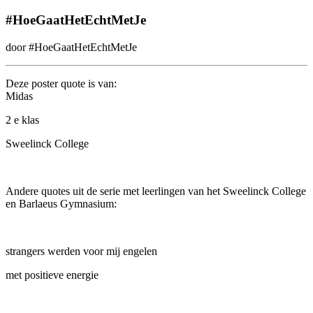
#HoeGaatHetEchtMetJe
door #HoeGaatHetEchtMetJe
Deze poster quote is van:
Midas
2
e
klas
Sweelinck College
Andere quotes uit de serie met leerlingen van het Sweelinck College
en
Barlaeus Gymnasium:
strangers werden voor mij engelen
met positieve energie