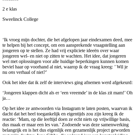
2
e
klas
Sweelinck College
‘
Ik vroeg mijn dochter, die het afgelopen jaar eindexamen deed, mee
te helpen bij het concept, om een aansprekende vraagstelling aan
jongeren op te stellen. Ze had vrij expliciete ideeën over waar
jongeren wel- en niet op zitten te wachten. Het idee, dat jongeren
wel met oplossingen voor alle huidige beperkingen kunnen komen
beviel haar op voorhand al niet, waarop ik de vraag kreeg: ’ Wil je
nu
ons
verhaal of niet?’
Ook het idee dat ik zelf de interviews ging afnemen werd afgekeurd:
‘Jongeren klappen dicht als er ‘een vreemde’ in de klas zit mam!’ Oh
ja…
Op het idee ze antwoorden via Instagram te laten posten, waarvan ik
dacht dat het heel toegankelijk en eigentijds zou zijn kreeg ik de
reactie: ‘Mam, op die leeftijd doen ze echt niets op vrijwillige basis,
dus maak er maar een les van.’ Zodoende was deze samenwerking
belangrijk en is het dus eigenlijk een gezamenlijk project geworden