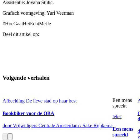
Assistentie: Jovana Stulic.
Grafisch vormgeving: Yuri Veerman
#HoeGaatHetEchtMetJe
Deel dit artikel op:
Volgende verhalen
Een mens
Afbeelding
De lieve stad op haar best
A
spreekt
Bookbiker voor de OBA
O
tekst
d
door Vrijwilligers Centrale Amsterdam / Sake Rijpkema
Een mens
d
spreekt
v