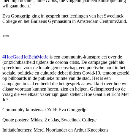
met mijn dochter, June Gibbs, die volgend jaar een kunstopleiding
wil gaan doen.’
Eva Gonggrijp ging in gesprek met leerlingen van het Sweelinck
College en het Barlaeus Gymnasium in Amsterdam Centrum/Zuid.
***
#HoeGaatHetEchtMetJe
is een community-kunstproject over de
(on)zichtbaarheid tijdens de corona-crisis. De campagne geldt als
spreekbuis voor de lokale gemeenschap, een poëtische noot in het
sociale, politieke en culturele debat tijdens Covid-19, tentoongesteld
op billboards in de publieke ruimte van de stad. Het is een
campagne in taal en beeld die het gesprek aanwakkert over hoe we
elkaar voortaan kunnen horen, zien en helpen. Geïnspireerd op de
vraag die we elkaar vaker zijn gaan stellen: Hoe Gaat Het Echt Met
Je?
Community kunstenaar Zuid: Eva Gonggrijp.
Quote posters: Midas, 2
e
klas, Sweelinck College.
Initiatiefnemers: Merel Noorlander en Arthur Kneepkens.