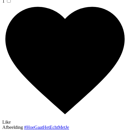
1
Like
Afbeelding
#HoeGaatHetEchtMetJe