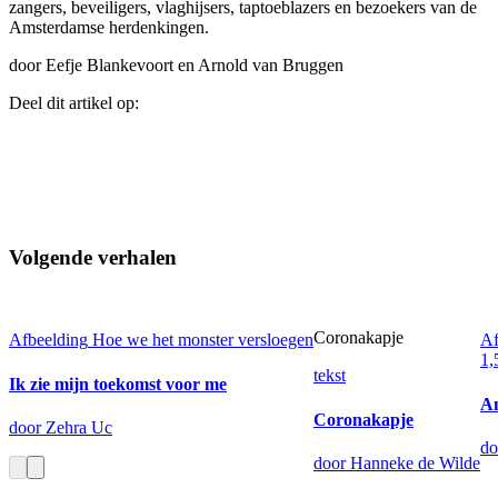
zangers, beveiligers, vlaghijsers, taptoeblazers en bezoekers van de
Amsterdamse herdenkingen.
door Eefje Blankevoort en Arnold van Bruggen
Deel dit artikel op:
Volgende verhalen
Coronakapje
Afbeelding
Hoe we het monster versloegen
Af
1,
tekst
Ik zie mijn toekomst voor me
An
Coronakapje
door Zehra Uc
do
door Hanneke de Wilde