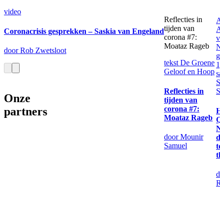
video
Reflecties in
A
tijden van
A
Coronacrisis gesprekken – Saskia van Engeland
corona #7:
v
Moataz Rageb
door Rob Zwetsloot
g
tekst
De Groene
1
Geloof en Hoop
s
S
Reflecties in
S
Onze
tijden van
corona #7:
partners
H
Moataz Rageb
Q
N
door Mounir
d
Samuel
t
t
d
R