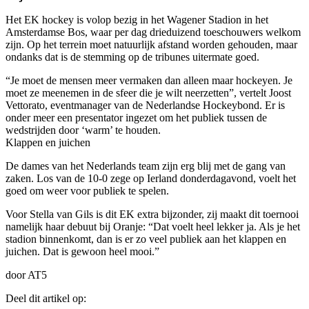
Het EK hockey is volop bezig in het Wagener Stadion in het
Amsterdamse Bos, waar per dag drieduizend toeschouwers welkom
zijn. Op het terrein moet natuurlijk afstand worden gehouden, maar
ondanks dat is de stemming op de tribunes uitermate goed.
“Je moet de mensen meer vermaken dan alleen maar hockeyen. Je
moet ze meenemen in de sfeer die je wilt neerzetten”, vertelt Joost
Vettorato, eventmanager van de Nederlandse Hockeybond. Er is
onder meer een presentator ingezet om het publiek tussen de
wedstrijden door ‘warm’ te houden.
Klappen en juichen
De dames van het Nederlands team zijn erg blij met de gang van
zaken. Los van de 10-0 zege op Ierland donderdagavond, voelt het
goed om weer voor publiek te spelen.
Voor Stella van Gils is dit EK extra bijzonder, zij maakt dit toernooi
namelijk haar debuut bij Oranje: “Dat voelt heel lekker ja. Als je het
stadion binnenkomt, dan is er zo veel publiek aan het klappen en
juichen. Dat is gewoon heel mooi.”
door AT5
Deel dit artikel op: