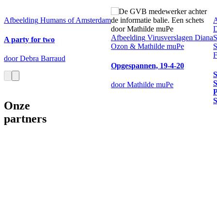
Afbeelding
Humans of Amsterdam
A
D
Afbeelding
Virusverslagen Diana
S
A party for two
Ozon & Mathilde muPe
S
F
door Debra Barraud
Opgespannen, 19-4-20
S
S
door Mathilde muPe
P
S
Onze
partners