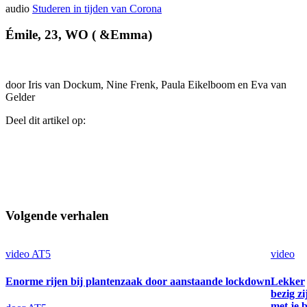
audio
Studeren in tijden van Corona
Émile, 23, WO ( &Emma)
door Iris van Dockum, Nine Frenk, Paula Eikelboom en Eva van
Gelder
Deel dit artikel op:
Volgende verhalen
video
AT5
video
Enorme rijen bij plantenzaak door aanstaande lockdown
Lekker
bezig zi
met je 