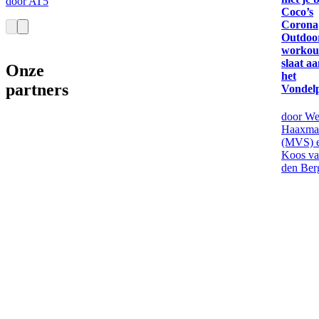
door AT5
Coco’s
Corona
Outdoo
workou
slaat aa
Onze
het
partners
Vondel
door We
Haaxma
(MVS) 
Koos v
den Ber