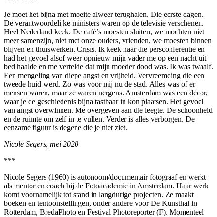
Je moet het bijna met moeite alweer terughalen. Die eerste dagen.
De verantwoordelijke ministers waren op de televisie verschenen.
Heel Nederland keek. De café’s moesten sluiten, we mochten niet
meer samenzijn, niet met onze ouders, vrienden, we moesten binnen
blijven en thuiswerken. Crisis. Ik keek naar die persconferentie en
had het gevoel alsof weer opnieuw mijn vader me op een nacht uit
bed haalde en me vertelde dat mijn moeder dood was. Ik was twaalf.
Een mengeling van diepe angst en vrijheid. Vervreemding die een
tweede huid werd. Zo was voor mij nu de stad. Alles was of er
mensen waren, maar ze waren nergens. Amsterdam was een decor,
waar je de geschiedenis bijna tastbaar in kon plaatsen. Het gevoel
van angst overwinnen. Me overgeven aan die leegte. De schoonheid
en de ruimte om zelf in te vullen. Verder is alles verborgen. De
eenzame figuur is degene die je niet ziet.
Nicole Segers, mei 2020
***
Nicole Segers (1960) is autonoom/documentair fotograaf en werkt
als mentor en coach bij de Fotoacademie in Amsterdam. Haar werk
komt voornamelijk tot stand in langdurige projecten. Ze maakt
boeken en tentoonstellingen, onder andere voor De Kunsthal in
Rotterdam, BredaPhoto en Festival Photoreporter (F). Momenteel