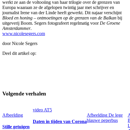
werkt ze aan de voltooiing van haar trilogie over de grenzen van
Europa waaraan ze de afgelopen twintig jaar met schrijver en
journalist Irene van der Linde heeft gewerkt. Dit najaar verschijnt
Bloed en honing – ontmoetingen op de grenzen van de Balkan
bij
uitgeverij Boom. Segers fotografeert regelmatig voor
De Groene
Amsterdammer
.
www.nicolesegers.com
door Nicole Segers
Deel dit artikel op:
Volgende verhalen
video
AT5
Afbeelding
Afbeelding
De lege
A
blauwe peperbus
B
Daten in tijden van Corona
Stille getuigen