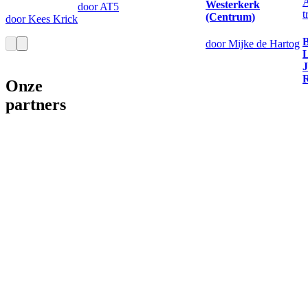
A
Westerkerk
door AT5
t
(Centrum)
door Kees Krick
B
door Mijke de Hartog
L
J
R
Onze
partners