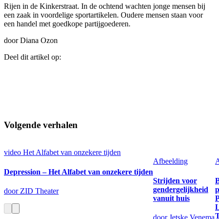
Rijen in de Kinkerstraat. In de ochtend wachten jonge mensen bij
een zaak in voordelige sportartikelen. Oudere mensen staan voor
een handel met goedkope partijgoederen.
door Diana Ozon
Deel dit artikel op:
Volgende verhalen
video
Het Alfabet van onzekere tijden
Afbeelding
A
Depression – Het Alfabet van onzekere tijden
Strijden voor
gendergelijkheid
p
door ZID Theater
vanuit huis
P
L
T
door Jetske Venema