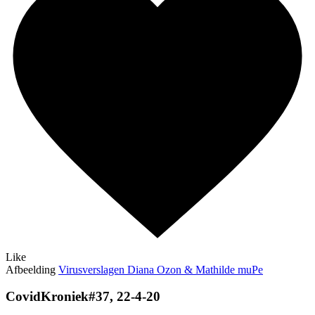
Like
Afbeelding
Virusverslagen Diana Ozon & Mathilde muPe
CovidKroniek#37, 22-4-20