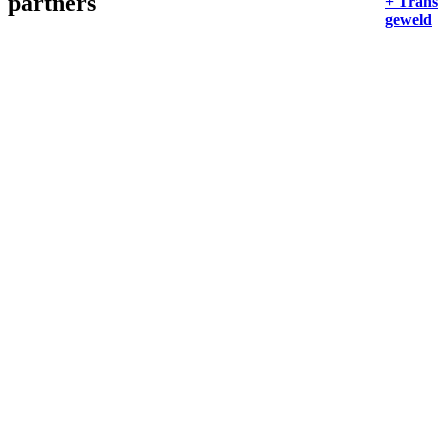
partners
+ Trans
geweld