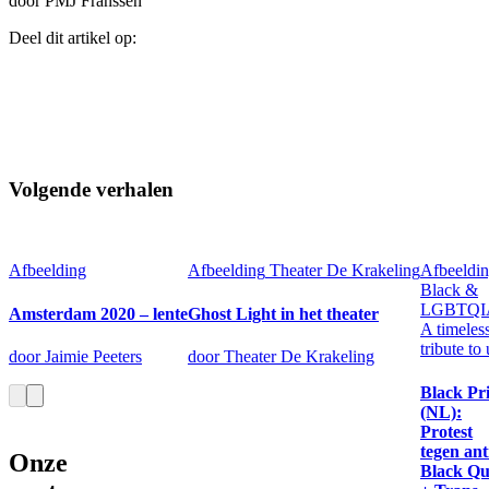
door PMJ Franssen
Deel dit artikel op:
Volgende verhalen
Afbeelding
Afbeelding
Theater De Krakeling
Afbeeldi
Black &
LGBTQI
Amsterdam 2020 – lente
Ghost Light in het theater
A timeles
tribute to 
door Jaimie Peeters
door Theater De Krakeling
Black Pr
(NL):
Protest
tegen ant
Onze
Black Qu