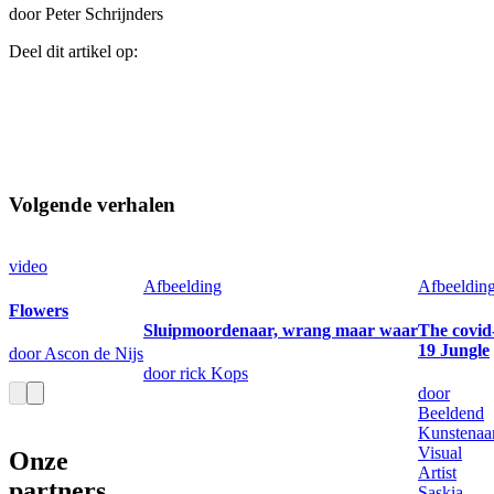
door Peter Schrijnders
Deel dit artikel op:
Volgende verhalen
video
Afbeelding
Afbeeldin
Flowers
Sluipmoordenaar, wrang maar waar
The covid
19 Jungle
door Ascon de Nijs
door rick Kops
door
Beeldend
Kunstenaa
Visual
Onze
Artist
partners
Saskia