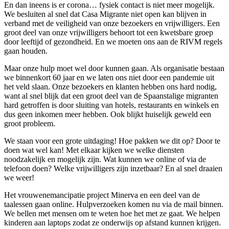
En dan ineens is er corona… fysiek contact is niet meer mogelijk.
We besluiten al snel dat Casa Migrante niet open kan blijven in
verband met de veiligheid van onze bezoekers en vrijwilligers. Een
groot deel van onze vrijwilligers behoort tot een kwetsbare groep
door leeftijd of gezondheid. En we moeten ons aan de RIVM regels
gaan houden.
Maar onze hulp moet wel door kunnen gaan. Als organisatie bestaan
we binnenkort 60 jaar en we laten ons niet door een pandemie uit
het veld slaan. Onze bezoekers en klanten hebben ons hard nodig,
want al snel blijk dat een groot deel van de Spaanstalige migranten
hard getroffen is door sluiting van hotels, restaurants en winkels en
dus geen inkomen meer hebben. Ook blijkt huiselijk geweld een
groot probleem.
We staan voor een grote uitdaging! Hoe pakken we dit op? Door te
doen wat wel kan! Met elkaar kijken we welke diensten
noodzakelijk en mogelijk zijn. Wat kunnen we online of via de
telefoon doen? Welke vrijwilligers zijn inzetbaar? En al snel draaien
we weer!
Het vrouwenemancipatie project Minerva en een deel van de
taalessen gaan online. Hulpverzoeken komen nu via de mail binnen.
We bellen met mensen om te weten hoe het met ze gaat. We helpen
kinderen aan laptops zodat ze onderwijs op afstand kunnen krijgen.