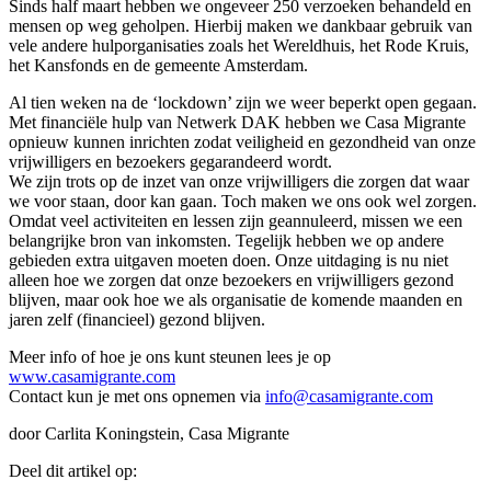
Sinds half maart hebben we ongeveer 250 verzoeken behandeld en
mensen op weg geholpen. Hierbij maken we dankbaar gebruik van
vele andere hulporganisaties zoals het Wereldhuis, het Rode Kruis,
het Kansfonds en de gemeente Amsterdam.
Al tien weken na de ‘lockdown’ zijn we weer beperkt open gegaan.
Met financiële hulp van Netwerk DAK hebben we Casa Migrante
opnieuw kunnen inrichten zodat veiligheid en gezondheid van onze
vrijwilligers en bezoekers gegarandeerd wordt.
We zijn trots op de inzet van onze vrijwilligers die zorgen dat waar
we voor staan, door kan gaan. Toch maken we ons ook wel zorgen.
Omdat veel activiteiten en lessen zijn geannuleerd, missen we een
belangrijke bron van inkomsten. Tegelijk hebben we op andere
gebieden extra uitgaven moeten doen. Onze uitdaging is nu niet
alleen hoe we zorgen dat onze bezoekers en vrijwilligers gezond
blijven, maar ook hoe we als organisatie de komende maanden en
jaren zelf (financieel) gezond blijven.
Meer info of hoe je ons kunt steunen lees je op
www.casamigrante.com
Contact kun je met ons opnemen via
info@casamigrante.com
door Carlita Koningstein, Casa Migrante
Deel dit artikel op: