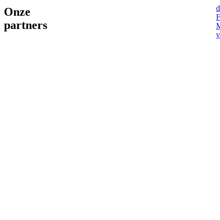
d
Onze
F
partners
v