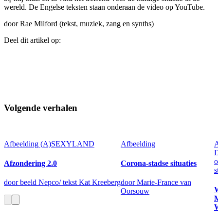
wereld. De Engelse teksten staan onderaan de video op YouTube.
door Rae Milford (tekst, muziek, zang en synths)
Deel dit artikel op:
Volgende verhalen
Afbeelding
(A)SEXYLAND
Afbeelding
A
o
Afzondering 2.0
Corona-stadse situaties
s
door beeld Nepco/ tekst Kat Kreeberg
door Marie-France van
Oorsouw