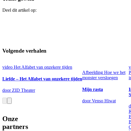
Deel dit artikel op:
Volgende verhalen
video
Het Alfabet van onzekere tijden
v
Afbeelding
Hoe we het
P
monster versloegen
i
Liefde – Het Alfabet van onzekere tijden
Mijn rasta
I
door ZID Theater
S
door Venso Hiwat
d
B
Onze
B
partners
C