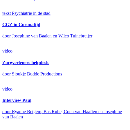
tekst
Psychiatrie in de stad
GGZ in Coronatijd
door Josephine van Baalen en Wilco Tuinebreijer
video
Zorgverleners helpdesk
door Sjoukje Budde Productions
video
Interview Paul
door Ryanne Betgem, Bas Ruhe, Coen van Haaften en Josephine
van Baalen