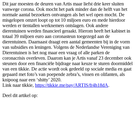
Dit jaar moesten de deuren van Artis maar liefst drie keer sluiten
vanwege corona. Ook mocht het park minder dan de helft van het
normale aantal bezoekers ontvangen als het wel open mocht. De
misgelopen omzet loopt op tot 10 miljoen euro en mede hierdoor
werden er tientallen werknemers ontslagen. Ook andere
dierentuinen werden financieel geraakt. Hierom heeft het kabinet in
totaal 39 miljoen euro aan coronasteun toegezegd aan de
dierentuinen. Daarnaast draagt een aantal gemeenten bij in de vorm
van subsidies en leningen. Volgens de Nederlandse Vereniging van
Dierentuinen is het nog maar een vraag of alle parken de
coronacrisis overleven. Daarom kan je Artis vanaf 23 december ook
steunen door een financiële bijdrage naar keuze te sturen doormiddel
van een tikkie. De actie wordt ook gedeeld op sociale media en gaat
gepaard met foto’s van poepende zebra’s, vissen en olifanten, als
knipoog naar een ‘
shitty
’ 2020.
Link naar tikkie,
https://tikkie.me/pay/ARTIS/fr4h18dA
.
Deel dit artikel op: