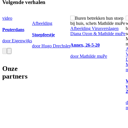
Volgende verhalen
video
Afbeelding
Afbeelding
Virusverslagen
Peuterdans
Diana Ozon & Mathilde muPe
Stoepfeestje
door Eigenwijks
Annex, 26-5-20
door Hugo Drechsler
A
V
door Mathilde muPe
D
M
Onze
partners
v
2
d