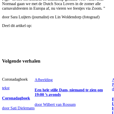
Normaal gaan we met de Dutch Soca Lovers in de zomer alle
carnavalsfeesten in Europa af, nu vieren we feestjes via Zoom. ”
door Sara Luijters (journalist) en Lin Woldendorp (fotograaf)
Deel dit artikel op:
Volgende verhalen
Coronadagboek
Afbeelding
A
P
tekst
d
Een hele stille Dam, niemand te zien om
19:00 ’s avonds
Coronadagboek
F
L
door Wilbert van Rossum
door Sati Dielemans
H
L