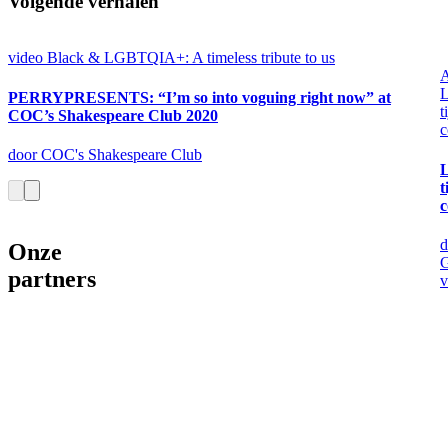
Volgende verhalen
video
Black & LGBTQIA+: A timeless tribute to us
A
L
PERRYPRESENTS: “I’m so into voguing right now” at
t
COC’s Shakespeare Club 2020
c
door COC's Shakespeare Club
L
t
c
d
Onze
G
partners
v