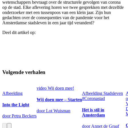
wetenschappers bevraagt over de structurele gevolgen van corona
op de stad. Elke aflevering horen we twee gesprekken met dezelfde
onderzoeker met een tussenpoos van een klein jaar. Zijn hun
gedachten over de consequenties van de pandemie voor het
Amsterdamse stadsleven in een jaar tijd veranderd?
Deel dit artikel op:
Volgende verhalen
video
Wij doen mee!
Afbeelding
Afbeelding
Stadsleven
A
#Coronastad
o
Wij doen mee – Starten
V
Into the Light
D
Het is stil in
door Lot Wuisman
M
Amsterdam
door Petra Beckers
door Annet de Graaf