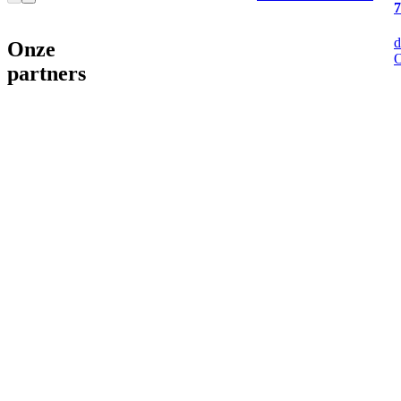
7
d
Onze
partners