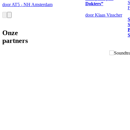
S
Dokters”
door AT5 - NH Amsterdam
F
door Klaas Visscher
S
S
Onze
S
partners