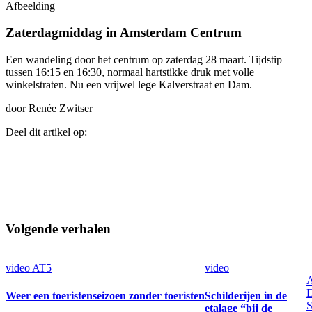
Afbeelding
Zaterdagmiddag in Amsterdam Centrum
Een wandeling door het centrum op zaterdag 28 maart. Tijdstip
tussen 16:15 en 16:30, normaal hartstikke druk met volle
winkelstraten. Nu een vrijwel lege Kalverstraat en Dam.
door Renée Zwitser
Deel dit artikel op:
Volgende verhalen
video
AT5
video
A
Weer een toeristenseizoen zonder toeristen
Schilderijen in de
S
etalage “bij de