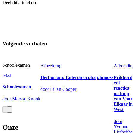
Deel dit artikel op:
Volgende verhalen
Schoolexamen
Afbeelding
Afbeeldin
tekst
Herbarium: Enteromorpha plumosa
Prikbord
vol
Schoolexamen
reacties
door Lilian Cooper
na hulp
door Maryse Knook
van Voor
Elkaar in
West
door
Onze
Yvonne
Liefhebbe