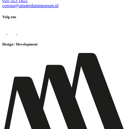
020 523 1822
corona@amsterdammuseum.nl
Volg ons
Design / Development