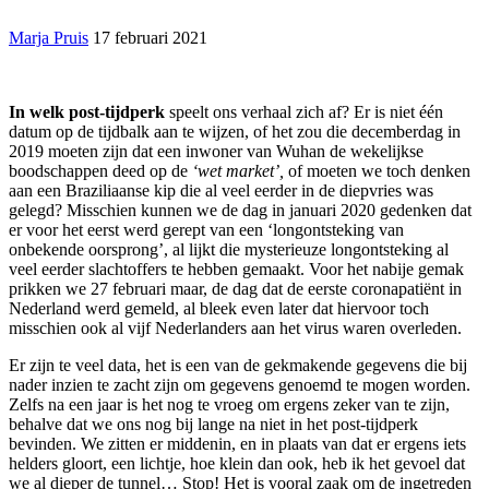
Marja Pruis
17 februari 2021
In welk post-tijdperk
speelt ons verhaal zich af? Er is niet één
datum op de tijdbalk aan te wijzen, of het zou die decemberdag in
2019 moeten zijn dat een inwoner van Wuhan de wekelijkse
boodschappen deed op de
‘
wet market
’
,
of moeten we toch denken
aan een Braziliaanse kip die al veel eerder in de diepvries was
gelegd? Misschien kunnen we de dag in januari 2020 gedenken dat
er voor het eerst werd gerept van een ‘longontsteking van
onbekende oorsprong’, al lijkt die mysterieuze longontsteking al
veel eerder slachtoffers te hebben gemaakt. Voor het nabije gemak
prikken we 27 februari maar, de dag dat de eerste coronapatiënt in
Nederland werd gemeld, al bleek even later dat hiervoor toch
misschien ook al vijf Nederlanders aan het virus waren overleden.
Er zijn te veel data, het is een van de gekmakende gegevens die bij
nader inzien te zacht zijn om gegevens genoemd te mogen worden.
Zelfs na een jaar is het nog te vroeg om ergens zeker van te zijn,
behalve dat we ons nog bij lange na niet in het post-tijdperk
bevinden. We zitten er middenin, en in plaats van dat er ergens iets
helders gloort, een lichtje, hoe klein dan ook, heb ik het gevoel dat
we al dieper de tunnel… Stop! Het is vooral zaak om de ingetreden