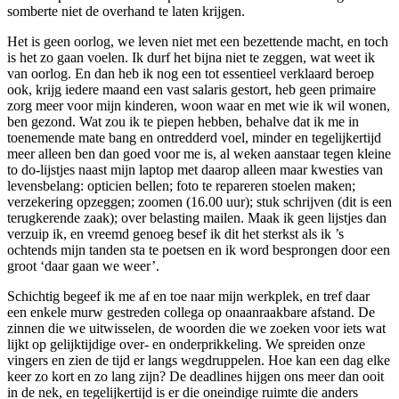
somberte niet de overhand te laten krijgen.
Het is geen oorlog, we leven niet met een bezettende macht, en toch
is het zo gaan voelen. Ik durf het bijna niet te zeggen, wat weet ik
van oorlog. En dan heb ik nog een tot essentieel verklaard beroep
ook, krijg iedere maand een vast salaris gestort, heb geen primaire
zorg meer voor mijn kinderen, woon waar en met wie ik wil wonen,
ben gezond. Wat zou ik te piepen hebben, behalve dat ik me in
toenemende mate bang en ontredderd voel, minder en tegelijkertijd
meer alleen ben dan goed voor me is, al weken aanstaar tegen kleine
to do-lijstjes naast mijn laptop met daarop alleen maar kwesties van
levensbelang: opticien bellen; foto te repareren stoelen maken;
verzekering opzeggen; zoomen (16.00 uur); stuk schrijven (dit is een
terugkerende zaak); over belasting mailen. Maak ik geen lijstjes dan
verzuip ik, en vreemd genoeg besef ik dit het sterkst als ik ’s
ochtends mijn tanden sta te poetsen en ik word besprongen door een
groot ‘daar gaan we weer’.
Schichtig begeef ik me af en toe naar mijn werkplek, en tref daar
een enkele murw gestreden collega op onaanraakbare afstand. De
zinnen die we uitwisselen, de woorden die we zoeken voor iets wat
lijkt op gelijktijdige over- en onderprikkeling. We spreiden onze
vingers en zien de tijd er langs wegdruppelen. Hoe kan een dag elke
keer zo kort en zo lang zijn? De deadlines hijgen ons meer dan ooit
in de nek, en tegelijkertijd is er die oneindige ruimte die anders