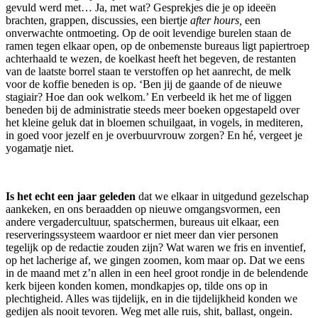
gevuld werd met… Ja, met wat? Gesprekjes die je op ideeën
brachten, grappen, discussies, een biertje
after hours,
een
onverwachte ontmoeting. Op de ooit levendige burelen staan de
ramen tegen elkaar open, op de onbemenste bureaus ligt papiertroep
achterhaald te wezen, de koelkast heeft het begeven, de restanten
van de laatste borrel staan te verstoffen op het aanrecht, de melk
voor de koffie beneden is op. ‘Ben jij de gaande of de nieuwe
stagiair? Hoe dan ook welkom.’ En verbeeld ik het me of liggen
beneden bij de administratie steeds meer boeken opgestapeld over
het kleine geluk dat in bloemen schuilgaat, in vogels, in mediteren,
in goed voor jezelf en je overbuurvrouw zorgen? En hé, vergeet je
yogamatje niet.
Is het echt een jaar geleden
dat we elkaar in uitgedund gezelschap
aankeken, en ons beraadden op nieuwe omgangsvormen, een
andere vergadercultuur, spatschermen, bureaus uit elkaar, een
reserveringssysteem waardoor er niet meer dan vier personen
tegelijk op de redactie zouden zijn? Wat waren we fris en inventief,
op het lacherige af, we gingen zoomen, kom maar op. Dat we eens
in de maand met z’n allen in een heel groot rondje in de belendende
kerk bijeen konden komen, mondkapjes op, tilde ons op in
plechtigheid. Alles was tijdelijk, en in die tijdelijkheid konden we
gedijen als nooit tevoren. Weg met alle ruis, shit, ballast, ongein.