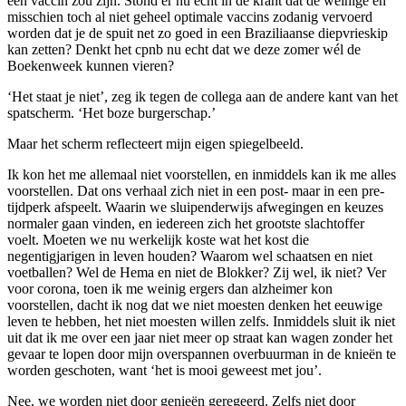
een vaccin zou zijn. Stond er nu echt in de krant dat de weinige en
misschien toch al niet geheel optimale vaccins zodanig vervoerd
worden dat je de spuit net zo goed in een Braziliaanse diepvrieskip
kan zetten? Denkt het cpnb nu echt dat we deze zomer wél de
Boekenweek kunnen vieren?
‘Het staat je niet’, zeg ik tegen de collega aan de andere kant van het
spatscherm. ‘Het boze burgerschap.’
Maar het scherm reflecteert mijn eigen spiegelbeeld.
Ik kon het me allemaal niet voorstellen, en inmiddels kan ik me alles
voorstellen. Dat ons verhaal zich niet in een post- maar in een pre-
tijdperk afspeelt. Waarin we sluipenderwijs afwegingen en keuzes
normaler gaan vinden, en iedereen zich het grootste slachtoffer
voelt. Moeten we nu werkelijk koste wat het kost die
negentigjarigen in leven houden? Waarom wel schaatsen en niet
voetballen? Wel de Hema en niet de Blokker? Zij wel, ik niet? Ver
voor corona, toen ik me weinig ergers dan alzheimer kon
voorstellen, dacht ik nog dat we niet moesten denken het eeuwige
leven te hebben, het niet moesten willen zelfs. Inmiddels sluit ik niet
uit dat ik me over een jaar niet meer op straat kan wagen zonder het
gevaar te lopen door mijn overspannen overbuurman in de knieën te
worden geschoten, want ‘het is mooi geweest met jou’.
Nee, we worden niet door genieën geregeerd. Zelfs niet door