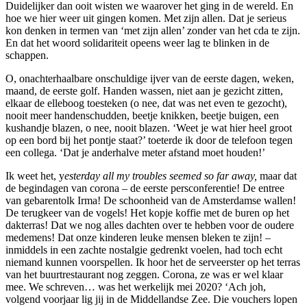
Duidelijker dan ooit wisten we waarover het ging in de wereld. En
hoe we hier weer uit gingen komen. Met zijn allen. Dat je serieus
kon denken in termen van ‘met zijn allen’ zonder van het cda te zijn.
En dat het woord solidariteit opeens weer lag te blinken in de
schappen.
O, onachterhaalbare onschuldige ijver van de eerste dagen, weken,
maand, de eerste golf. Handen wassen, niet aan je gezicht zitten,
elkaar de elleboog toesteken (o nee, dat was net even te gezocht),
nooit meer handenschudden, beetje knikken, beetje buigen, een
kushandje blazen, o nee, nooit blazen. ‘Weet je wat hier heel groot
op een bord bij het pontje staat?’ toeterde ik door de telefoon tegen
een collega. ‘Dat je anderhalve meter afstand moet houden!’
Ik weet het, y
esterday all my troubles seemed so far away,
maar dat
de begindagen van corona – de eerste persconferentie! De entree
van gebarentolk Irma! De schoonheid van de Amsterdamse wallen!
De terugkeer van de vogels! Het kopje koffie met de buren op het
dakterras! Dat we nog alles dachten over te hebben voor de oudere
medemens! Dat onze kinderen leuke mensen bleken te zijn! –
inmiddels in een zachte nostalgie gedrenkt voelen, had toch echt
niemand kunnen voorspellen. Ik hoor het de serveerster op het terras
van het buurtrestaurant nog zeggen. Corona, ze was er wel klaar
mee. We schreven… was het werkelijk mei 2020? ‘Ach joh,
volgend voorjaar lig jij in de Middellandse Zee. Die vouchers lopen