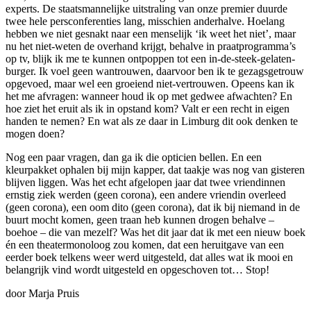
experts. De staatsmannelijke uitstraling van onze premier duurde
twee hele persconferenties lang, misschien anderhalve. Hoelang
hebben we niet gesnakt naar een menselijk ‘ik weet het niet’, maar
nu het niet-weten de overhand krijgt, behalve in praatprogramma’s
op tv, blijk ik me te kunnen ontpoppen tot een in-de-steek-gelaten-
burger. Ik voel geen wantrouwen, daarvoor ben ik te gezagsgetrouw
opgevoed, maar wel een groeiend niet-vertrouwen. Opeens kan ik
het me afvragen: wanneer houd ik op met gedwee afwachten? En
hoe ziet het eruit als ik in opstand kom? Valt er een recht in eigen
handen te nemen? En wat als ze daar in Limburg dit ook denken te
mogen doen?
Nog een paar vragen, dan ga ik die opticien bellen. En een
kleurpakket ophalen bij mijn kapper, dat taakje was nog van gisteren
blijven liggen. Was het echt afgelopen jaar dat twee vriendinnen
ernstig ziek werden (geen corona), een andere vriendin overleed
(geen corona), een oom dito (geen corona), dat ik bij niemand in de
buurt mocht komen, geen traan heb kunnen drogen behalve –
boehoe – die van mezelf? Was het dit jaar dat ik met een nieuw boek
én een theatermonoloog zou komen, dat een heruitgave van een
eerder boek telkens weer werd uitgesteld, dat alles wat ik mooi en
belangrijk vind wordt uitgesteld en opgeschoven tot… Stop!
door Marja Pruis