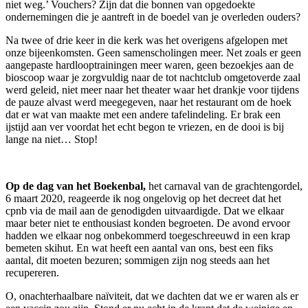
niet weg.’ Vouchers? Zijn dat die bonnen van opgedoekte
ondernemingen die je aantreft in de boedel van je overleden ouders?
Na twee of drie keer in die kerk was het overigens afgelopen met
onze bijeenkomsten. Geen samenscholingen meer. Net zoals er geen
aangepaste hardlooptrainingen meer waren, geen bezoekjes aan de
bioscoop waar je zorgvuldig naar de tot nachtclub omgetoverde zaal
werd geleid, niet meer naar het theater waar het drankje voor tijdens
de pauze alvast werd meegegeven, naar het restaurant om de hoek
dat er wat van maakte met een andere tafelindeling. Er brak een
ijstijd aan ver voordat het echt begon te vriezen, en de dooi is bij
lange na niet… Stop!
Op de dag van het Boekenbal,
het carnaval van de grachtengordel,
6 maart 2020, reageerde ik nog ongelovig op het decreet dat het
cpnb via de mail aan de genodigden uitvaardigde. Dat we elkaar
maar beter niet te enthousiast konden begroeten. De avond ervoor
hadden we elkaar nog onbekommerd toegeschreeuwd in een krap
bemeten skihut. En wat heeft een aantal van ons, best een fiks
aantal, dit moeten bezuren; sommigen zijn nog steeds aan het
recupereren.
O, onachterhaalbare naïviteit, dat we dachten dat we er waren als er