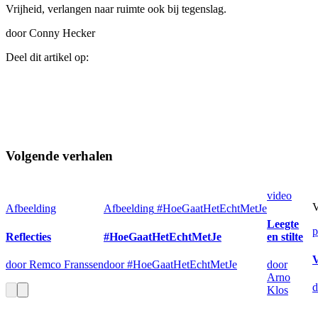
Vrijheid, verlangen naar ruimte ook bij tegenslag.
door Conny Hecker
Deel dit artikel op:
Volgende verhalen
video
V
Afbeelding
Afbeelding
#HoeGaatHetEchtMetJe
Leegte
p
Reflecties
#HoeGaatHetEchtMetJe
en stilte
door Remco Franssen
door #HoeGaatHetEchtMetJe
door
Arno
d
Klos