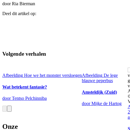
door Ria Bierman
Deel dit artikel op:
Volgende verhalen
Afbeelding
Hoe we het monster versloegen
Afbeelding
De lege
blauwe peperbus
Wat betekent fantasie?
Amsteldijk (Zuid)
door Tentso Pelchinniba
door Mijke de Hartog
A
2
a
Onze
S