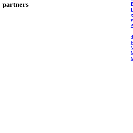
partners
B
d
E
V
M