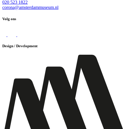
020 523 1822
corona@amsterdammuseum.nl
Volg ons
Design / Development