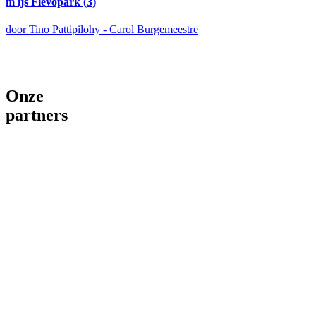
m ijs Flevopark (3)
door Tino Pattipilohy - Carol Burgemeestre
Onze
partners