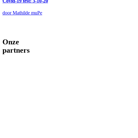
Covid-19 test: 3-10-20
door Mathilde muPe
Onze
partners