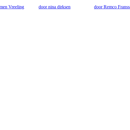
men Vreeling
door nina dirksen
door Remco Franss