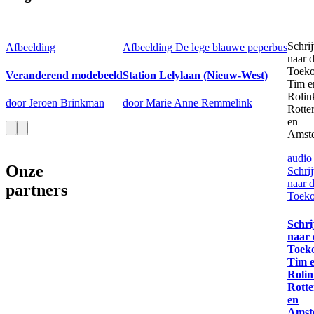
Schri
Afbeelding
Afbeelding
De lege blauwe peperbus
naar 
Toeko
Veranderend modebeeld
Station Lelylaan (Nieuw-West)
Tim e
Rolin
door Jeroen Brinkman
door Marie Anne Remmelink
Rotte
en
Amst
audio
Onze
Schri
naar 
partners
Toek
Schri
naar 
Toek
Tim 
Rolin
Rott
en
Amst