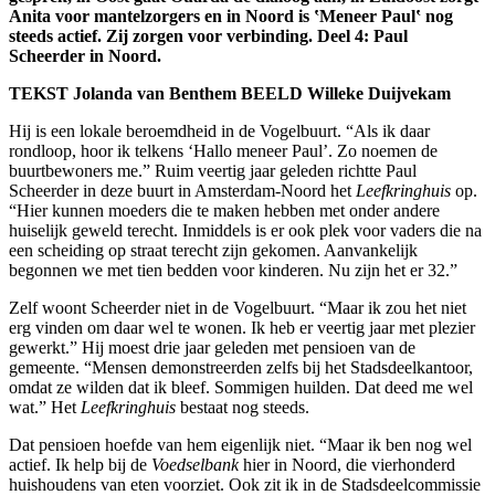
Anita voor mantelzorgers en in Noord is ‛Meneer Paul‛ nog
steeds actief. Zij zorgen voor verbinding. Deel 4: Paul
Scheerder in Noord.
TEKST Jolanda van Benthem BEELD Willeke Duijvekam
Hij is een lokale beroemdheid in de Vogelbuurt. “Als ik daar
rondloop, hoor ik telkens ‘Hallo meneer Paul’. Zo noemen de
buurtbewoners me.” Ruim veertig jaar geleden richtte Paul
Scheerder in deze buurt in Amsterdam-Noord het
Leefkringhuis
op.
“Hier kunnen moeders die te maken hebben met onder andere
huiselijk geweld terecht. Inmiddels is er ook plek voor vaders die na
een scheiding op straat terecht zijn gekomen. Aanvankelijk
begonnen we met tien bedden voor kinderen. Nu zijn het er 32.”
Zelf woont Scheerder niet in de Vogelbuurt. “Maar ik zou het niet
erg vinden om daar wel te wonen. Ik heb er veertig jaar met plezier
gewerkt.” Hij moest drie jaar geleden met pensioen van de
gemeente. “Mensen demonstreerden zelfs bij het Stadsdeelkantoor,
omdat ze wilden dat ik bleef. Sommigen huilden. Dat deed me wel
wat.” Het
Leefkringhuis
bestaat nog steeds.
Dat pensioen hoefde van hem eigenlijk niet. “Maar ik ben nog wel
actief. Ik help bij de
Voedselbank
hier in Noord, die vierhonderd
huishoudens van eten voorziet. Ook zit ik in de Stadsdeelcommissie