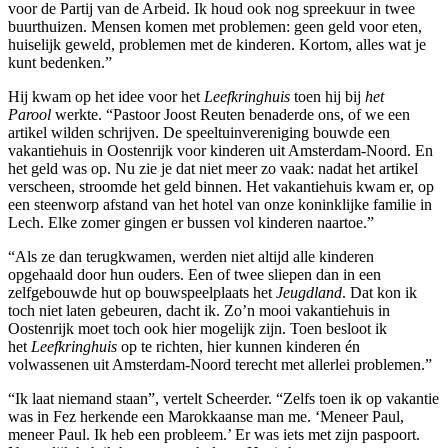
voor de Partij van de Arbeid. Ik houd ook nog spreekuur in twee
buurthuizen. Mensen komen met problemen: geen geld voor eten,
huiselijk geweld, problemen met de kinderen. Kortom, alles wat je
kunt bedenken.”
Hij kwam op het idee voor het
Leefkringhuis
toen hij bij
het
Parool
werkte. “Pastoor Joost Reuten benaderde ons, of we een
artikel wilden schrijven. De speeltuinvereniging bouwde een
vakantiehuis in Oostenrijk voor kinderen uit Amsterdam-Noord. En
het geld was op. Nu zie je dat niet meer zo vaak: nadat het artikel
verscheen, stroomde het geld binnen. Het vakantiehuis kwam er, op
een steenworp afstand van het hotel van onze koninklijke familie in
Lech. Elke zomer gingen er bussen vol kinderen naartoe.”
“Als ze dan terugkwamen, werden niet altijd alle kinderen
opgehaald door hun ouders. Een of twee sliepen dan in een
zelfgebouwde hut op bouwspeelplaats het
Jeugdland
. Dat kon ik
toch niet laten gebeuren, dacht ik. Zo’n mooi vakantiehuis in
Oostenrijk moet toch ook hier mogelijk zijn. Toen besloot ik
het
Leefkringhuis
op te richten, hier kunnen kinderen én
volwassenen uit Amsterdam-Noord terecht met allerlei problemen.”
“Ik laat niemand staan”, vertelt Scheerder. “Zelfs toen ik op vakantie
was in Fez herkende een Marokkaanse man me. ‘Meneer Paul,
meneer Paul. Ik heb een probleem.’ Er was iets met zijn paspoort.