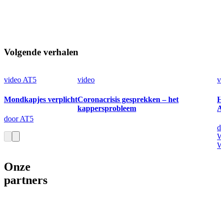
Volgende verhalen
video
AT5
video
v
Mondkapjes verplicht
Coronacrisis gesprekken – het
H
kappersprobleem
door AT5
d
W
W
Onze
partners