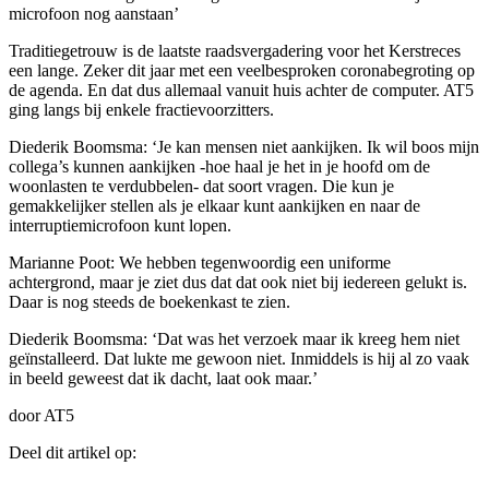
microfoon nog aanstaan’
Traditiegetrouw is de laatste raadsvergadering voor het Kerstreces
een lange. Zeker dit jaar met een veelbesproken coronabegroting op
de agenda. En dat dus allemaal vanuit huis achter de computer. AT5
ging langs bij enkele fractievoorzitters.
Diederik Boomsma: ‘Je kan mensen niet aankijken. Ik wil boos mijn
collega’s kunnen aankijken -hoe haal je het in je hoofd om de
woonlasten te verdubbelen- dat soort vragen. Die kun je
gemakkelijker stellen als je elkaar kunt aankijken en naar de
interruptiemicrofoon kunt lopen.
Marianne Poot: We hebben tegenwoordig een uniforme
achtergrond, maar je ziet dus dat dat ook niet bij iedereen gelukt is.
Daar is nog steeds de boekenkast te zien.
Diederik Boomsma: ‘Dat was het verzoek maar ik kreeg hem niet
geïnstalleerd. Dat lukte me gewoon niet. Inmiddels is hij al zo vaak
in beeld geweest dat ik dacht, laat ook maar.’
door AT5
Deel dit artikel op: