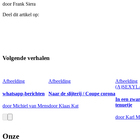
door Frank Siera
Deel dit artikel op:
Volgende verhalen
Afbeelding
Afbeelding
Afbeelding
(A)SEXY
whatsapp-berichten
Naar de slijterij / Coupe corona
In een zwar
tenuetje
door Michiel van Mens
door Klaas Kat
door Karl M
Onze