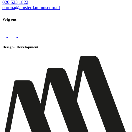
020 523 1822
corona@amsterdammuseum.nl
Volg ons
Design / Development