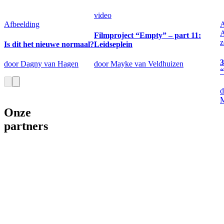
video
Afbeelding
A
Filmproject “Empty” – part 11:
z
Is dit het nieuwe normaal?
Leidseplein
3
door Dagny van Hagen
door Mayke van Veldhuizen
“
d
M
Onze
partners