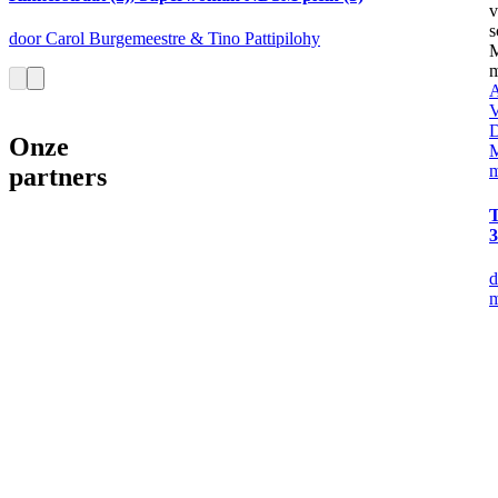
door Carol Burgemeestre & Tino Pattipilohy
A
V
D
Onze
M
partners
T
3
d