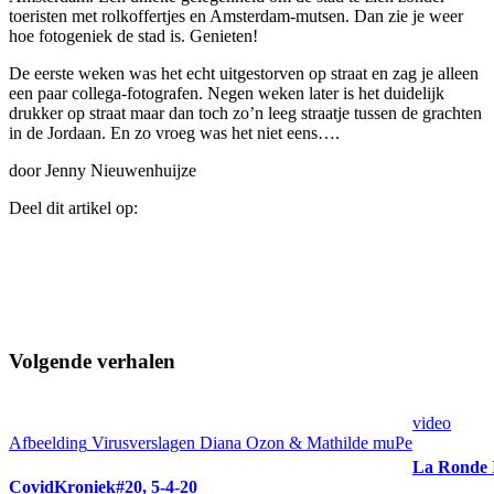
toeristen met rolkoffertjes en Amsterdam-mutsen. Dan zie je weer
hoe fotogeniek de stad is. Genieten!
De eerste weken was het echt uitgestorven op straat en zag je alleen
een paar collega-fotografen. Negen weken later is het duidelijk
drukker op straat maar dan toch zo’n leeg straatje tussen de grachten
in de Jordaan. En zo vroeg was het niet eens….
door Jenny Nieuwenhuijze
Deel dit artikel op:
Volgende verhalen
video
Afbeelding
Virusverslagen Diana Ozon & Mathilde muPe
La Ronde 
CovidKroniek#20, 5-4-20