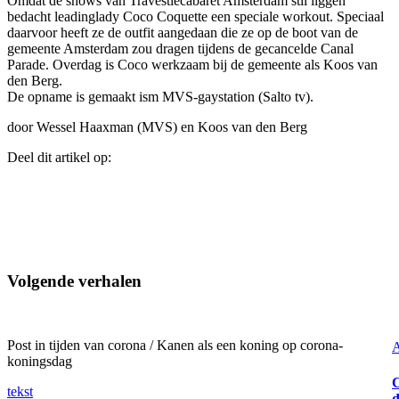
Omdat de shows van Travestiecabaret Amsterdam stil liggen
bedacht leadinglady Coco Coquette een speciale workout. Speciaal
daarvoor heeft ze de outfit aangedaan die ze op de boot van de
gemeente Amsterdam zou dragen tijdens de gecancelde Canal
Parade. Overdag is Coco werkzaam bij de gemeente als Koos van
den Berg.
De opname is gemaakt ism MVS-gaystation (Salto tv).
door Wessel Haaxman (MVS) en Koos van den Berg
Deel dit artikel op:
Volgende verhalen
Post in tijden van corona / Kanen als een koning op corona-
A
koningsdag
tekst
d