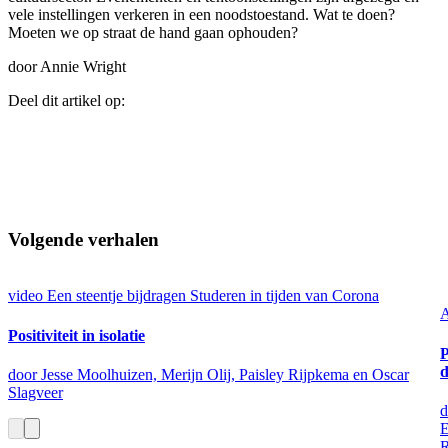
vele instellingen verkeren in een noodstoestand. Wat te doen?
Moeten we op straat de hand gaan ophouden?
door Annie Wright
Deel dit artikel op:
Volgende verhalen
video
Een steentje bijdragen
Studeren in tijden van Corona
A
Positiviteit in isolatie
P
door Jesse Moolhuizen, Merijn Olij, Paisley Rijpkema en Oscar
Slagveer
d
E
R