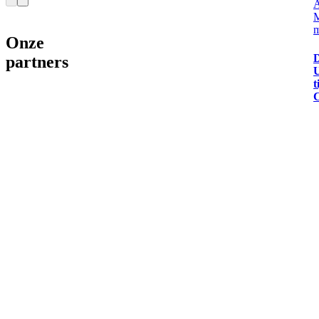
m
Onze
D
partners
U
t