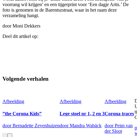
voorrang wil krijgen’ en een tijgerprint voor ‘Een dagje Artis.’ De
foto is genomen in de Barentszstraat, waar in het raam deze
verzameling hangt.
door Moni Dekkers
Deel dit artikel op:
Volgende verhalen
D
Afbeelding
Afbeelding
Afbeelding
U
t
”the Corona Kids”
Lege stoel nr 1, 2 en 3
Corona traces
C
door Bernadette Zevenhuizen
door Mandra Wabäck
door Peim van
p
der Sloot
w