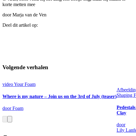
korte metten mee
door Marja van de Ven
Deel dit artikel op:
Volgende verhalen
video
Your Foam
Afbeeldin
Shaping F
Where is my nature – Join us on the 3rd of July (teaser)
Pedestals
door Foam
Clay
door
Lily Lanf