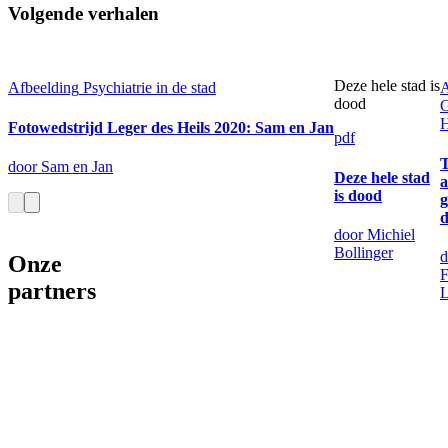
Volgende verhalen
Deze hele stad is
Afbeelding
Psychiatrie in de stad
A
dood
G
Fotowedstrijd Leger des Heils 2020: Sam en Jan
pdf
door Sam en Jan
Deze hele stad
a
is dood
g
d
door Michiel
Bollinger
d
Onze
F
partners
L