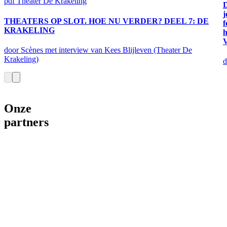
pdf
Theater De Krakeling
j
THEATERS OP SLOT. HOE NU VERDER? DEEL 7: DE
f
KRAKELING
h
door Scènes met interview van Kees Blijleven (Theater De
Krakeling)
d
Onze
partners