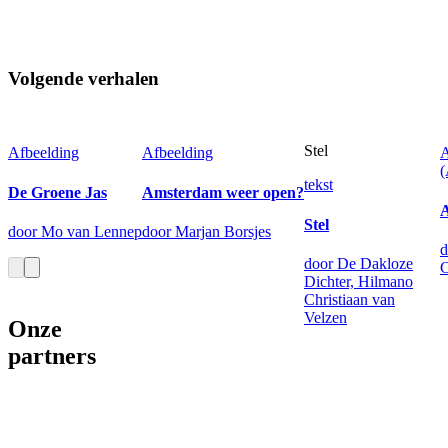
Volgende verhalen
Stel
Afbeelding
Afbeelding
A
tekst
De Groene Jas
Amsterdam weer open?
A
Stel
door Mo van Lennep
door Marjan Borsjes
d
door De Dakloze
C
Dichter, Hilmano
Christiaan van
Velzen
Onze
partners